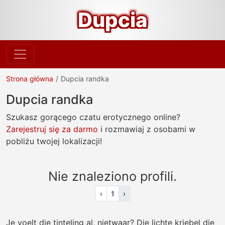
Dupcia
Strona główna
Dupcia randka
Dupcia randka
Szukasz gorącego czatu erotycznego online?
Zarejestruj się za darmo
i rozmawiaj z osobami w
pobliżu twojej lokalizacji!
Nie znaleziono profili.
‹
1
›
Je voelt die tinteling al, nietwaar? Die lichte kriebel die