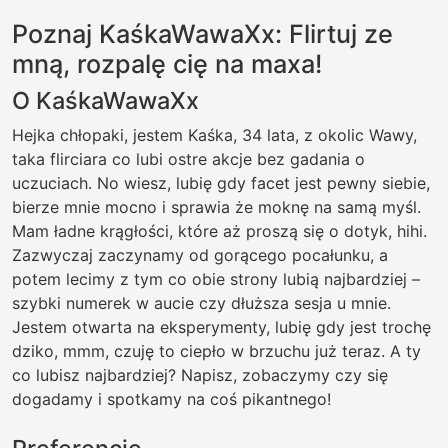
Poznaj KaśkaWawaXx: Flirtuj ze
mną, rozpalę cię na maxa!
O KaśkaWawaXx
Hejka chłopaki, jestem Kaśka, 34 lata, z okolic Wawy,
taka flirciara co lubi ostre akcje bez gadania o
uczuciach. No wiesz, lubię gdy facet jest pewny siebie,
bierze mnie mocno i sprawia że moknę na samą myśl.
Mam ładne krągłości, które aż proszą się o dotyk, hihi.
Zazwyczaj zaczynamy od gorącego pocałunku, a
potem lecimy z tym co obie strony lubią najbardziej –
szybki numerek w aucie czy dłuższa sesja u mnie.
Jestem otwarta na eksperymenty, lubię gdy jest trochę
dziko, mmm, czuję to ciepło w brzuchu już teraz. A ty
co lubisz najbardziej? Napisz, zobaczymy czy się
dogadamy i spotkamy na coś pikantnego!