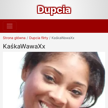
Dupcia
Strona główna
Dupcia flirty
KaśkaWawaXx
KaśkaWawaXx