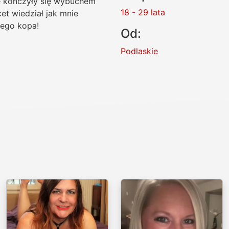
e kończyły się wybuchem
18 - 29 lata
cet wiedział jak mnie
iego kopa!
Od:
Podlaskie