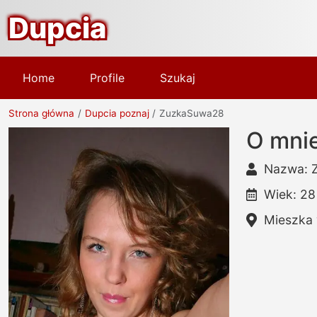
Dupcia
Home
Profile
Szukaj
Strona główna
Dupcia poznaj
ZuzkaSuwa28
O mnie
Nazwa: 
Wiek: 28
Mieszka 