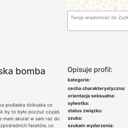
aska bomba
Opisuje profil:
kategorie:
cecha charakterystyczna:
orientacja seksualna:
sylwetka:
aka podlaska dzikuska co
status związku:
ak by to było poczuć czyjeś
szuka:
óre mam akurat w sam raz do
ezpośrednich facetów, co
szukam wydarzenia: