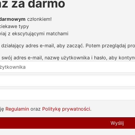
az za darmo
darmowym
członkiem!
ciekawe typy
aj z ekscytującymi matchami
działający adres e-mail, aby zacząć. Potem przeglądaj prof
swój adres e-mail, nazwę użytkownika i hasło, aby konty
ję
Regulamin
oraz
Politykę prywatności
.
Wyślij