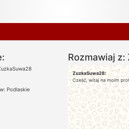
:
Rozmawiaj z:
ZuzkaSuwa28
ZuzkaSuwa28:
Cześć, witaj na moim prof
w: Podlaskie