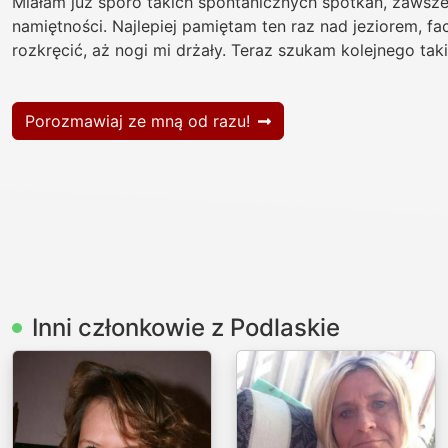
Miałam już sporo takich spontanicznych spotkań, zawsz
namiętności. Najlepiej pamiętam ten raz nad jeziorem, fa
rozkręcić, aż nogi mi drżały. Teraz szukam kolejnego tak
Porozmawiaj ze mną od razu!
Inni członkowie z Podlaskie