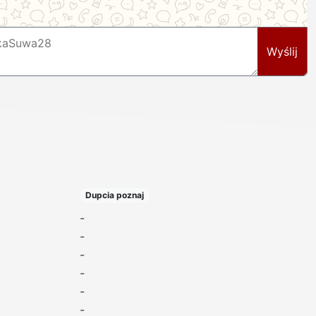
Wyślij
Dupcia poznaj
-
-
-
-
-
-