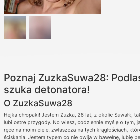
Poznaj ZuzkaSuwa28: Podl
szuka detonatora!
O ZuzkaSuwa28
Hejka chłopaki! Jestem Zuzka, 28 lat, z okolic Suwałk, t
lubi ostre przygody. No wiesz, codziennie myślę o tym, j
ręce na moim ciele, zwłaszcza na tych krągłościach, kt
ściskania. Jestem typem co nie owija w bawełnę, lubię b