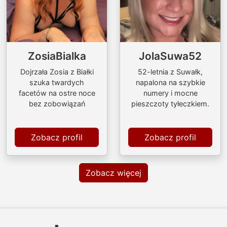
ZosiaBialka
JolaSuwa52
Dojrzała Zosia z Białki
52-letnia z Suwałk,
szuka twardych
napalona na szybkie
facetów na ostre noce
numery i mocne
bez zobowiązań
pieszczoty tyłeczkiem.
Zobacz profil
Zobacz profil
Zobacz więcej