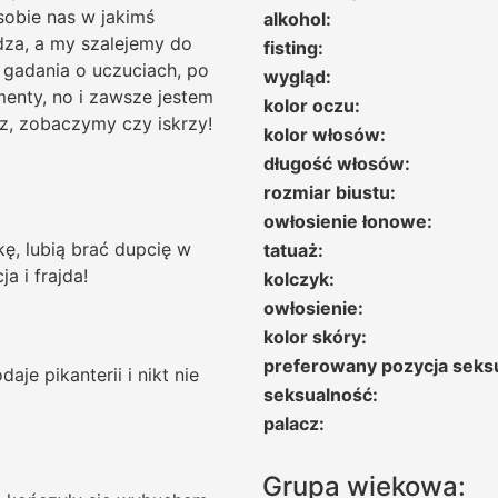
sobie nas w jakimś
alkohol:
dza, a my szalejemy do
fisting:
z gadania o uczuciach, po
wygląd:
menty, no i zawsze jestem
kolor oczu:
z, zobaczymy czy iskrzy!
kolor włosów:
długość włosów:
rozmiar biustu:
owłosienie łonowe:
kę, lubią brać dupcię w
tatuaż:
a i frajda!
kolczyk:
owłosienie:
kolor skóry:
preferowany pozycja seks
je pikanterii i nikt nie
seksualność:
palacz:
Grupa wiekowa: