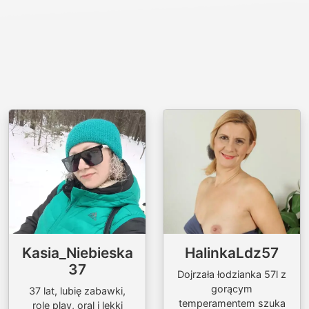
Kasia_Niebieska
HalinkaLdz57
37
Dojrzała łodzianka 57l z
gorącym
37 lat, lubię zabawki,
temperamentem szuka
role play, oral i lekki