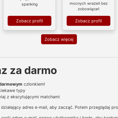
mocnych wrażeń bez
spanking
zobowiązań
Zobacz profil
Zobacz profil
Zobacz więcej
az za darmo
darmowym
członkiem!
ciekawe typy
aj z ekscytującymi matchami
działający adres e-mail, aby zacząć. Potem przeglądaj prof
swój adres e-mail, nazwę użytkownika i hasło, aby konty