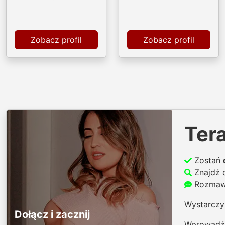
Zobacz profil
Zobacz profil
Ter
Zostań
Znajdź 
Rozmawi
Wystarczy 
Dołącz i zacznij
Wprowadź 