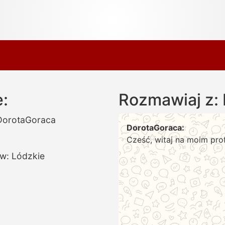
:
Rozmawiaj z:
DorotaGoraca
DorotaGoraca:
Cześć, witaj na moim prof
w: Lódzkie