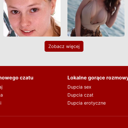
Zobacz więcej
mowego czatu
Lokalne gorące rozmow
aj
Dupcia sex
ka
Dupcia czat
i
Dupcia erotyczne