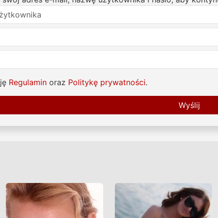
ję
Regulamin
oraz
Politykę prywatności
.
Wyślij