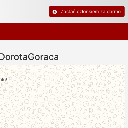
Zostań członkiem za darmo
 DorotaGoraca
ilu!