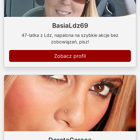
BasiaLdz69
47-latka z Ldz, napalona na szybkie akcje bez
zobowiązań, pisz!
Zobacz profil
DorotaGoraca