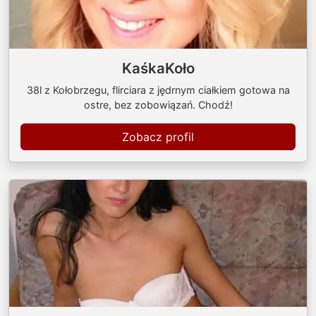
KaśkaKoło
38l z Kołobrzegu, flirciara z jędrnym ciałkiem gotowa na
ostre, bez zobowiązań. Chodź!
Zobacz profil