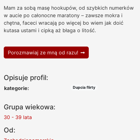
Mam za sobą masę hookupów, od szybkich numerków
w aucie po całonocne maratony – zawsze mokra i
chętna, faceci wracają po więcej bo wiem jak doić
kutasa ustami i cipką aż błaga o litość.
Porozmawiaj ze mną od razu!
Opisuje profil:
kategorie:
Dupcia flirty
Grupa wiekowa:
30 - 39 lata
Od: