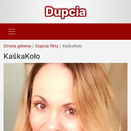
Dupcia
Strona główna
Dupcia flirty
KaśkaKoło
KaśkaKoło