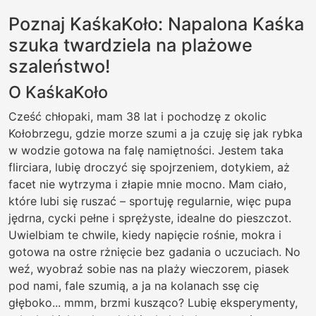
Poznaj KaśkaKoło: Napalona Kaśka
szuka twardziela na plażowe
szaleństwo!
O KaśkaKoło
Cześć chłopaki, mam 38 lat i pochodzę z okolic
Kołobrzegu, gdzie morze szumi a ja czuję się jak rybka
w wodzie gotowa na falę namiętności. Jestem taka
flirciara, lubię droczyć się spojrzeniem, dotykiem, aż
facet nie wytrzyma i złapie mnie mocno. Mam ciało,
które lubi się ruszać – sportuję regularnie, więc pupa
jędrna, cycki pełne i sprężyste, idealne do pieszczot.
Uwielbiam te chwile, kiedy napięcie rośnie, mokra i
gotowa na ostre rżnięcie bez gadania o uczuciach. No
weź, wyobraź sobie nas na plaży wieczorem, piasek
pod nami, fale szumią, a ja na kolanach ssę cię
głęboko... mmm, brzmi kusząco? Lubię eksperymenty,