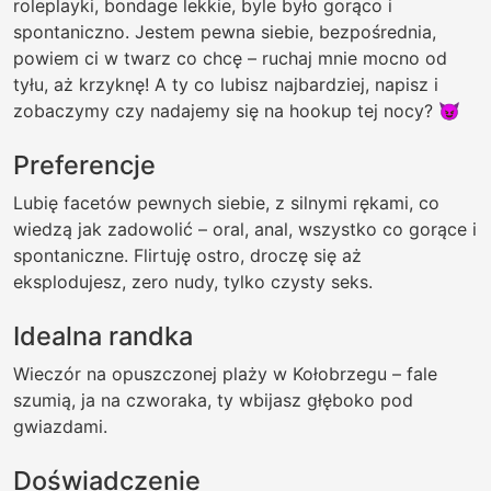
roleplayki, bondage lekkie, byle było gorąco i
spontaniczno. Jestem pewna siebie, bezpośrednia,
powiem ci w twarz co chcę – ruchaj mnie mocno od
tyłu, aż krzyknę! A ty co lubisz najbardziej, napisz i
zobaczymy czy nadajemy się na hookup tej nocy? 😈
Preferencje
Lubię facetów pewnych siebie, z silnymi rękami, co
wiedzą jak zadowolić – oral, anal, wszystko co gorące i
spontaniczne. Flirtuję ostro, droczę się aż
eksplodujesz, zero nudy, tylko czysty seks.
Idealna randka
Wieczór na opuszczonej plaży w Kołobrzegu – fale
szumią, ja na czworaka, ty wbijasz głęboko pod
gwiazdami.
Doświadczenie